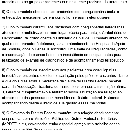
atendimento ao grupo de pacientes que realmente precisam do tratamento.
6) O novo modelo oferecido aos pacientes com coagulopatias inclui a
entrega dos medicamentos em domicílio, se assim eles quiserem.
7) O novo modelo garantiu aos pacientes com coagulopatias hereditárias
atendimento multidisciplinar num lugar próprio para tanto, o Ambulatório do
Hemocentro, tal como orienta o Ministério da Saúde. O modelo anterior, do
qual o dito promotor é defensor, fazia o atendimento no Hospital de Apoio
de Brasília, onde o Denasus encontrou uma série de irregularidades, como
a inadequação do espaço físico e a inexistência de equipamentos para
realização de exames de diagnóstico e de acompanhamento terapêutico.
8) O novo modelo de atendimento aos pacientes com coagulopatias
hereditárias encontrou excelente aceitação pelos próprios pacientes. Tanto
é que dois dias atrás a Secretaria de Saúde do Distrito Federal recebeu
carta da Associação Brasileira de Hemofílicos em que a instituição afirma:
“Queremos cumprimentá-lo e reafirmar nossa satisfação em relação ao
atendimento das pessoas com hemofilia no Distrito Federal. Estamos
acompanhando desde o início de sua gestão essas melhorias”.
9) O Governo do Distrito Federal mantém uma relação absolutamente
cooperativa com o Ministério Público do Distrito Federal e Territórios
(MPDFT) e eu, governador, tenho especial apreço pelo trabalho dessa
importante instituição do nosso país.